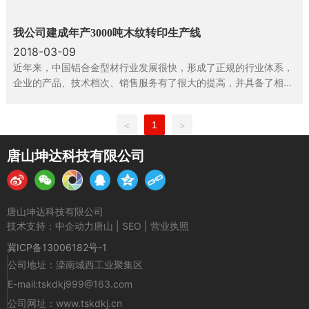
我公司建成年产3000吨木纹转印生产线
2018-03-09
近年来，中国铝合金型材行业发展很快，形成了正规的行业体系，
企业的产品、技术档次、销售服务有了很大的提高，并具备了相当
实力。随着行业竞争的加剧，为了避免在市场竞争中被淘汰出局，
企业纷纷开始转型。目前，转型的普遍渠道就是通过引进先进设
1
<
>
备、技术，提高企业的生产能力和加工工艺水平，实现产业的升级
换代。为了降低市场风险，进一步提升企业的综合竞争力，扩展自
唐山坤达科技有限公司
己的生存空间。
唐山坤达科技有限公司
技术支持：中企动力
唐山
|
SEO
|
营业执照
冀ICP备13006182号-1
公司地址：滦南城西工业聚集区
E-mail:
tskdkj999@163.com
公司网址：
www.tskdkj.cn