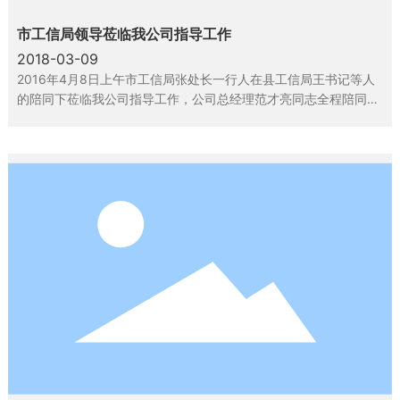
市工信局领导莅临我公司指导工作
2018-03-09
2016年4月8日上午市工信局张处长一行人在县工信局王书记等人
的陪同下莅临我公司指导工作，公司总经理范才亮同志全程陪同。
市局领导参观了我公司生产车间，详细了解了生产工艺，重点对新
建PU和4D木纹生产线提出了指导意见，希望我公司的产品打出特
色，迅速占领市场，尽快迈出国门，走向世界。