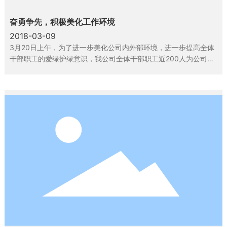
奋勇争先，积极美化工作环境
2018-03-09
3月20日上午，为了进一步美化公司内外部环境，进一步提高全体
干部职工的爱绿护绿意识，我公司全体干部职工近200人为公司周
围近2000平方米的绿化带开展义务除草劳动。本次活动事先精心
组织安排，划定除草区域，指导除草细节，落实安全措施。在活动
中，员工们踊跃参加，热情高涨，认真清理指定绿化带内的杂草，
并将垃圾清运至指定地点。经过近4个小时的劳动，绿化带内的杂
草被清除干净。本次除草活动，既增强了全单位干部